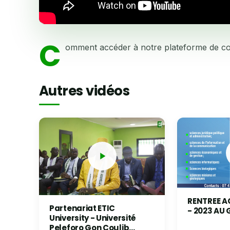
C
omment accéder à notre plateforme de cou
Autres vidéos
RENTREE A
Partenariat ETIC
- 2023 AU
University - Université
Peleforo Gon Coulib...