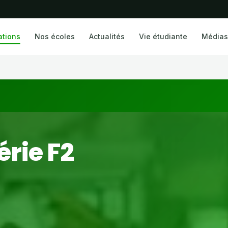
ations
Nos écoles
Actualités
Vie étudiante
Médias
rie F2