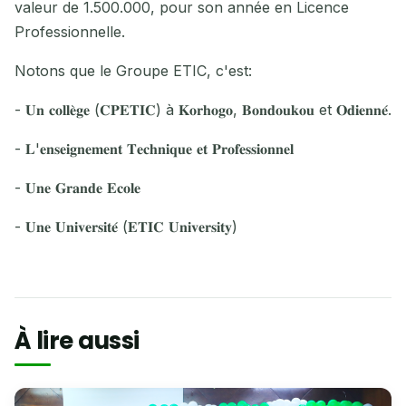
valeur de 1.500.000, pour son année en Licence
Professionnelle.
Notons que le Groupe ETIC, c'est:
- 𝐔𝐧 𝐜𝐨𝐥𝐥𝐞̀𝐠𝐞 (𝐂𝐏𝐄𝐓𝐈𝐂) à 𝐊𝐨𝐫𝐡𝐨𝐠𝐨, 𝐁𝐨𝐧𝐝𝐨𝐮𝐤𝐨𝐮 et 𝐎𝐝𝐢𝐞𝐧𝐧𝐞́.
- 𝐋'𝐞𝐧𝐬𝐞𝐢𝐠𝐧𝐞𝐦𝐞𝐧𝐭 𝐓𝐞𝐜𝐡𝐧𝐢𝐪𝐮𝐞 𝐞𝐭 𝐏𝐫𝐨𝐟𝐞𝐬𝐬𝐢𝐨𝐧𝐧𝐞𝐥
- 𝐔𝐧𝐞 𝐆𝐫𝐚𝐧𝐝𝐞 𝐄𝐜𝐨𝐥𝐞
- 𝐔𝐧𝐞 𝐔𝐧𝐢𝐯𝐞𝐫𝐬𝐢𝐭𝐞́ (𝐄𝐓𝐈𝐂 𝐔𝐧𝐢𝐯𝐞𝐫𝐬𝐢𝐭𝐲)
À lire aussi