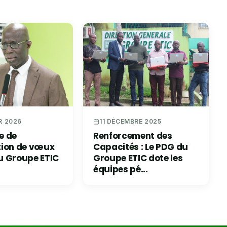
R 2026
11 DÉCEMBRE 2025
e de
Renforcement des
tion de vœux
Capacités : Le PDG du
u Groupe ETIC
Groupe ETIC dote les
équipes pé...