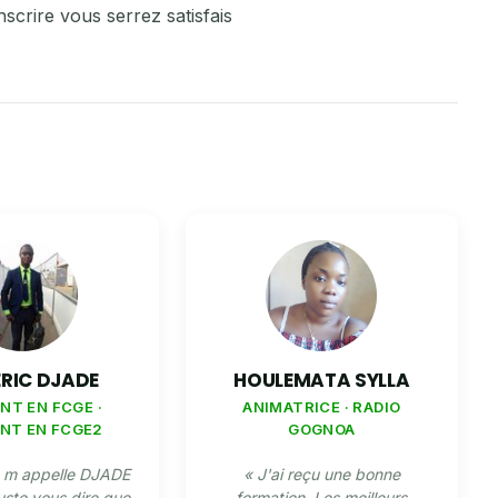
inscrire vous serrez satisfais
ERIC DJADE
HOULEMATA SYLLA
NT EN FCGE ·
ANIMATRICE · RADIO
NT EN FCGE2
GOGNOA
e m appelle DJADE
« J'ai reçu une bonne
ste vous dire que
formation. Les meilleurs