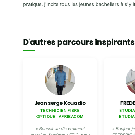
pratique. j'incite tous les jeunes bacheliers à s'y 
D'autres parcours inspirants
Jean serge Kouadio
FRED
TECHNICIEN FIBRE
ETUDIA
OPTIQUE · AFRIBACOM
ETUDIA
« Bonsoir Je dis vraiment
« Bonjour j
merci au fondateur ETIC .pour
FREDERIC ju